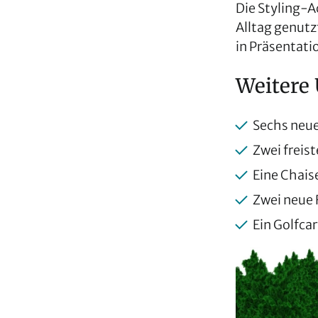
Die Styling-A
Alltag genutz
in Präsentati
Weitere 
Sechs neu
Zwei frei
Eine Chais
Zwei neue 
Ein Golfca