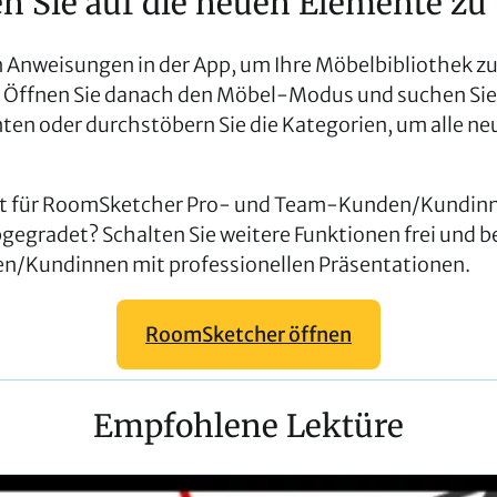
en Sie auf die neuen Elemente zu
n Anweisungen in der App, um Ihre Möbelbibliothek z
n. Öffnen Sie danach den Möbel-Modus und suchen Sie
en oder durchstöbern Sie die Kategorien, um alle n
st für RoomSketcher Pro- und Team-Kunden/Kundinn
gegradet? Schalten Sie weitere Funktionen frei und 
en/Kundinnen mit professionellen Präsentationen.
RoomSketcher öffnen
Empfohlene Lektüre