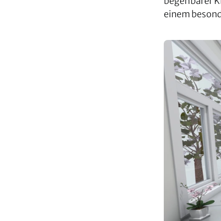
begehbarer K
einem besonde