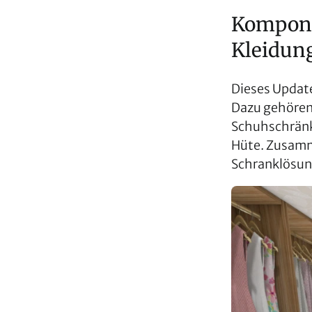
Kompone
Kleidun
Dieses Updat
Dazu gehören
Schuhschränk
Hüte. Zusamm
Schranklösung