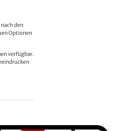
u
 nach den
euen Optionen
en verfügbar.
beeindrucken