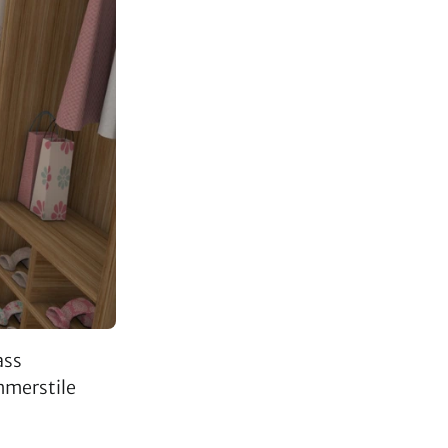
ass
mmerstile