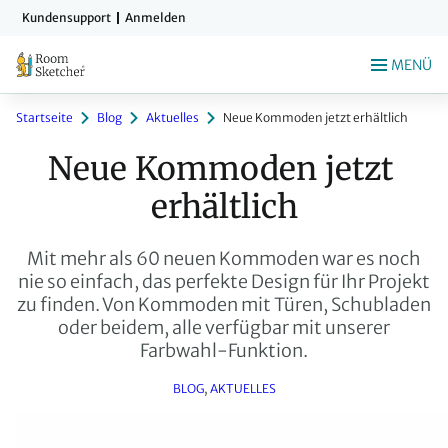
Zum
Kundensupport
Anmelden
Hauptinhalt
springen
MENÜ
Startseite
Blog
Aktuelles
Neue Kommoden jetzt erhältlich
Neue Kommoden jetzt 
erhältlich
Mit mehr als 60 neuen Kommoden war es noch
nie so einfach, das perfekte Design für Ihr Projekt
zu finden. Von Kommoden mit Türen, Schubladen
oder beidem, alle verfügbar mit unserer
Farbwahl-Funktion.
BLOG
, 
AKTUELLES