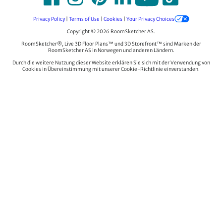
Privacy Policy
|
Terms of Use
|
Cookies
|
Your Privacy Choices
Copyright © 2026 RoomSketcher AS.
RoomSketcher®, Live 3D Floor Plans™ und 3D Storefront™ sind Marken der
RoomSketcher AS in Norwegen und anderen Ländern.
Durch die weitere Nutzung dieser Website erklären Sie sich mit der Verwendung von
Cookies in Übereinstimmung mit unserer Cookie-Richtlinie einverstanden.