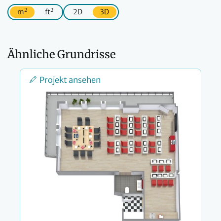
2
2
m
ft
2D
3D
Ähnliche Grundrisse
Projekt ansehen