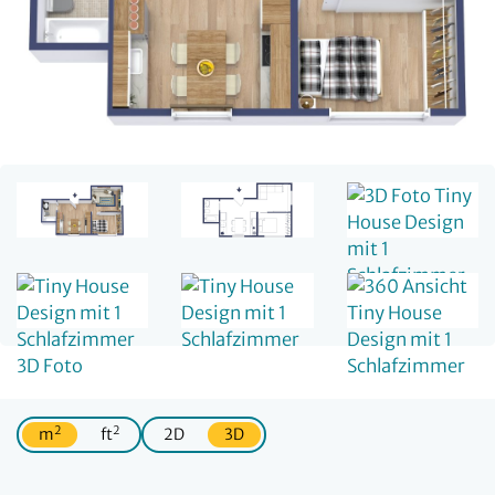
2
2
m
ft
2D
3D