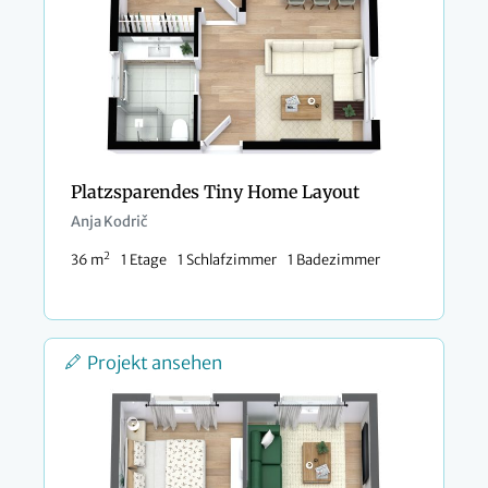
Platzsparendes Tiny Home Layout
Anja Kodrič
2
36 m
1 Etage
1 Schlafzimmer
1 Badezimmer
Projekt ansehen