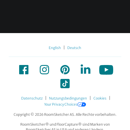
|
English
Deutsch
|
|
|
Datenschutz
Nutzungsbedingungen
Cookies
Your Privacy Choices
Copyright © 2026 RoomSketcher AS. Alle Rechte vorbehalten.
RoomSketcher® und FloorCapture® sind Marken von
RoomSketcher AS in USA und anderen Ländern.