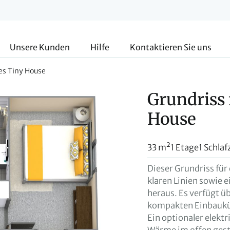
Unsere Kunden
Hilfe
Kontaktieren Sie uns
es Tiny House
Grundriss 
House
33 m²
1 Etage
1 Schla
Dieser Grundriss für
klaren Linien sowie
heraus. Es verfügt ü
kompakten Einbauküh
Ein optionaler elekt