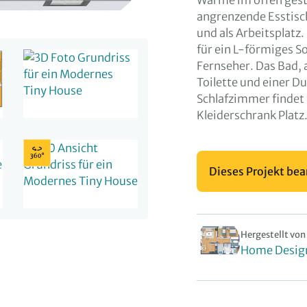
Wärme im offen gest
angrenzende Esstisch
und als Arbeitsplatz
für ein L-förmiges S
Fernseher. Das Bad,
Toilette und einer D
Schlafzimmer findet 
Kleiderschrank Platz
Dieses Projekt bea
Hergestellt von
Home Desig