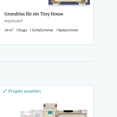
Grundriss für ein Tiny House
Anja Kodrič
2
34 m
1 Etage
1 Schlafzimmer
1 Badezimmer
Projekt ansehen