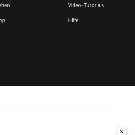
ehen
Video-Tutorials
pp
Hilfe
p