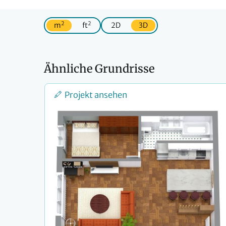
2
2
m
ft
2D
3D
Ähnliche Grundrisse
Projekt ansehen