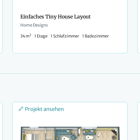
Einfaches Tiny House Layout
Home Designs
2
34 m
1 Etage
1 Schlafzimmer
1 Badezimmer
Projekt ansehen