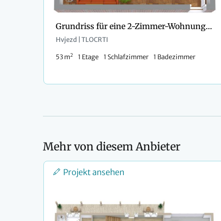
Grundriss für eine 2-Zimmer-Wohnung mit schmalem Bad und Badewanne
Hvjezd | TLOCRTI
2
53 m
1 Etage
1 Schlafzimmer
1 Badezimmer
Mehr von diesem Anbieter
Projekt ansehen