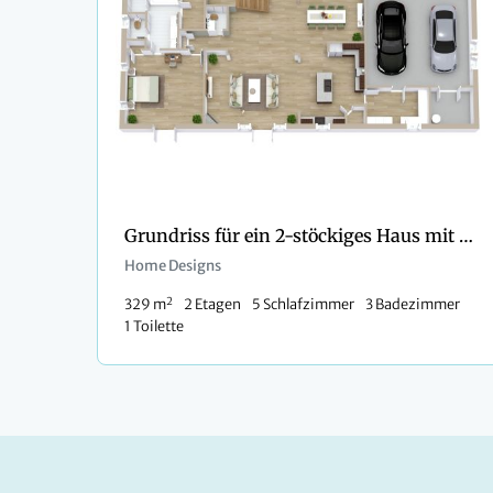
Grundriss für ein 2-stöckiges Haus mit 5 Schlafzimmern und 3 Bädern
Home Designs
2
329 m
2 Etagen
5 Schlafzimmer
3 Badezimmer
1 Toilette