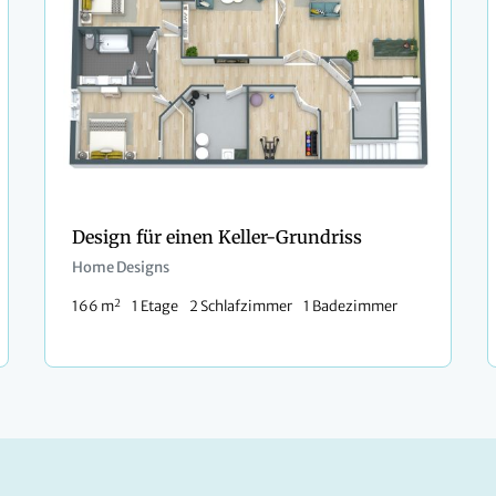
Design für einen Keller-Grundriss
Home Designs
2
166 m
1 Etage
2 Schlafzimmer
1 Badezimmer