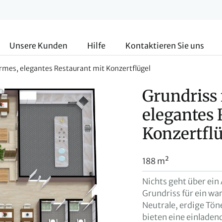
Unsere Kunden
Hilfe
Kontaktieren Sie uns
armes, elegantes Restaurant mit Konzertflügel
Grundriss 
elegantes 
Konzertflü
188 m²
Nichts geht über ei
Grundriss für ein wa
Neutrale, erdige Tö
bieten eine einlade