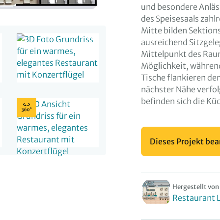
und besondere Anläss
des Speisesaals zahlr
Mitte bilden Sektio
ausreichend Sitzgele
Mittelpunkt des Raum
Möglichkeit, währen
Tische flankieren den
nächster Nähe verfol
befinden sich die Küc
Dieses Projekt bea
Hergestellt von
Restaurant 