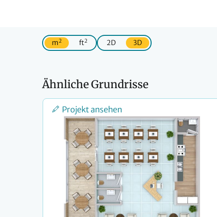
2
2
m
ft
2D
3D
Ähnliche Grundrisse
Projekt ansehen