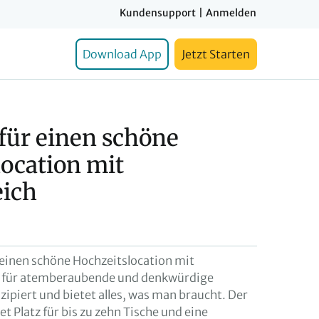
Kundensupport
|
Anmelden
Download App
Jetzt Starten
für einen schöne
ocation mit
ich
 einen schöne Hochzeitslocation mit
 für atemberaubende und denkwürdige
ipiert und bietet alles, was man braucht. Der
t Platz für bis zu zehn Tische und eine