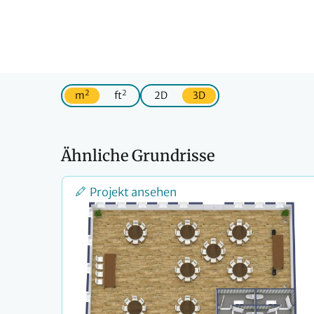
2
2
m
ft
2D
3D
Ähnliche Grundrisse
Projekt ansehen