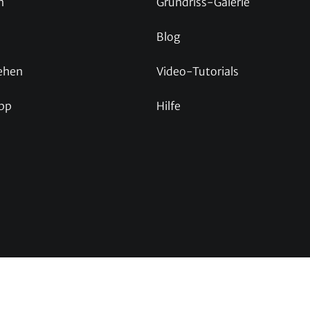
n
Grundriss-Galerie
Blog
ehen
Video-Tutorials
pp
Hilfe
p