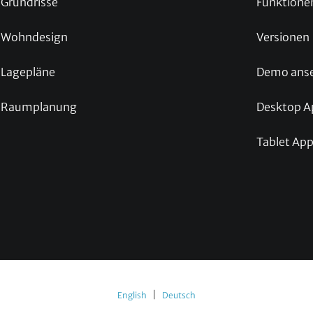
Grundrisse
Funktione
Wohndesign
Versionen
Lagepläne
Demo ans
Raumplanung
Desktop A
Tablet Ap
|
English
Deutsch