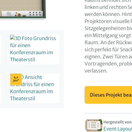
Raums befindet sich 
linken und rechten S
werden können. Hint
Projektoren visuelle
Sitzgelegenheiten bi
ein Mittelgang sorgt
Raum. An der Rückwan
sich perfekt für Sna
eignen. Zwei Türen a
Vortragenden, probl
verlassen.
Dieses Projekt bea
Hergestellt von
Event Layou