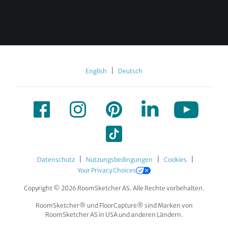
|
English
Deutsch
|
|
|
Datenschutz
Nutzungsbedingungen
Cookies
Your Privacy Choices
Copyright © 2026 RoomSketcher AS. Alle Rechte vorbehalten.
RoomSketcher® und FloorCapture® sind Marken von
RoomSketcher AS in USA und anderen Ländern.