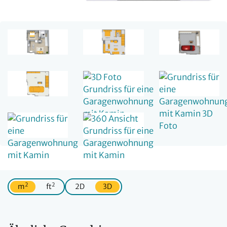
2
2
m
ft
2D
3D