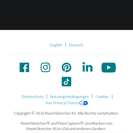
|
English
Deutsch
|
|
|
Datenschutz
Nutzungsbedingungen
Cookies
Your Privacy Choices
Copyright © 2026 RoomSketcher AS. Alle Rechte vorbehalten.
RoomSketcher® und FloorCapture® sind Marken von
RoomSketcher AS in USA und anderen Ländern.