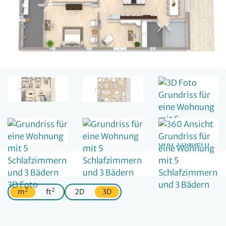
2
2
m
ft
2D
3D