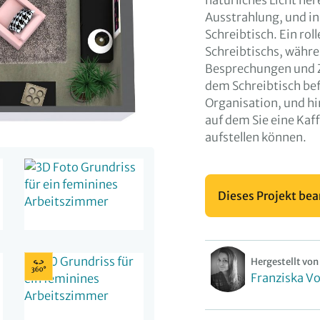
natürliches Licht he
Ausstrahlung, und in
Schreibtisch. Ein rol
Schreibtischs, währe
Besprechungen und 
dem Schreibtisch be
Organisation, und hin
auf dem Sie eine Kaf
aufstellen können.
Dieses Projekt bea
Hergestellt von
Franziska Vo