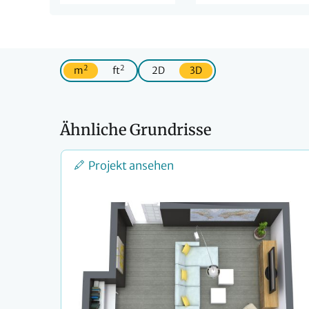
2
2
m
ft
2D
3D
Ähnliche Grundrisse
Projekt ansehen