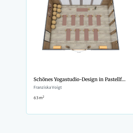
Schönes Yogastudio-Design in Pastellfarben
Franziska Voigt
2
63 m