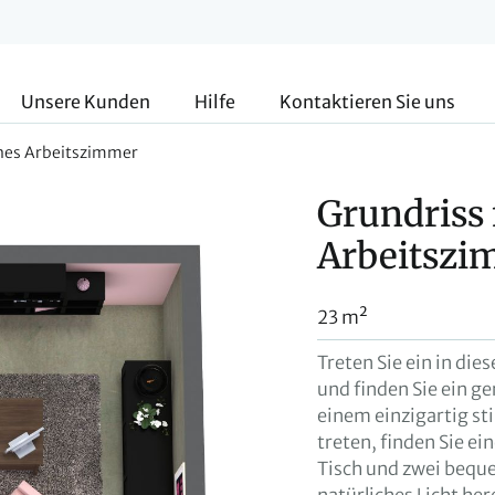
Unsere Kunden
Hilfe
Kontaktieren Sie uns
ines Arbeitszimmer
Grundriss 
Arbeitszi
23 m²
Treten Sie ein in di
und finden Sie ein g
einem einzigartig st
treten, finden Sie e
Tisch und zwei beque