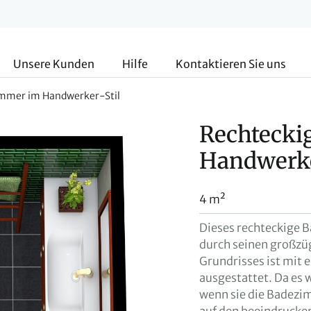
Unsere Kunden
Hilfe
Kontaktieren Sie uns
immer im Handwerker-Stil
Rechtecki
Handwerke
4 m²
Dieses rechteckige 
durch seinen großzüg
Grundrisses ist mit e
ausgestattet. Da es w
wenn sie die Badezim