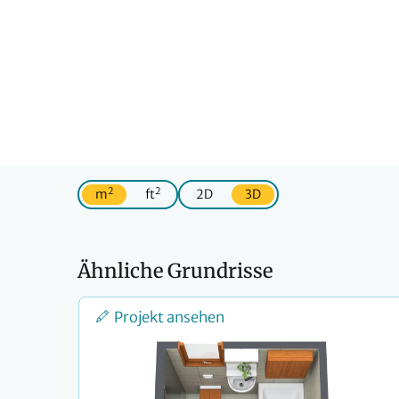
2
2
m
ft
2D
3D
Ähnliche Grundrisse
Projekt ansehen