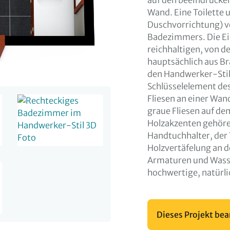
auf den beeindrucke
Wand. Eine Toilette 
Duschvorrichtung) v
Badezimmers. Die Ei
reichhaltigen, von de
hauptsächlich aus B
den Handwerker-Stil 
Schlüsselelement d
Fliesen an einer Wan
graue Fliesen auf de
Holzakzenten gehören
Handtuchhalter, der 
Holzvertäfelung an 
Armaturen und Wasse
hochwertige, natürli
Dieses Projekt bea