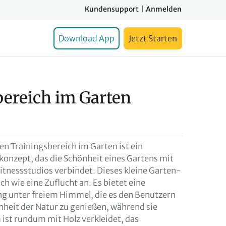
Kundensupport
|
Anmelden
Download App
Jetzt Starten
bereich im Garten
en Trainingsbereich im Garten ist ein
konzept, das die Schönheit eines Gartens mit
tnessstudios verbindet. Dieses kleine Garten-
ich wie eine Zuflucht an. Es bietet eine
 unter freiem Himmel, die es den Benutzern
nheit der Natur zu genießen, während sie
 ist rundum mit Holz verkleidet, das