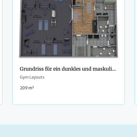
Grundriss für ein dunkles und maskulines Fitness-Studio
Gym Layouts
2
209 m