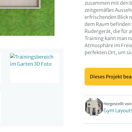
zusammen mit den b
zeitgemäßes Aussehen
erfrischenden Blick 
dem Raum befinden s
Rudergerät, die für 
Training kann man n
Atmosphäre im Freien
perfekten Ort, um sic
Dieses Projekt bea
Hergestellt von
Gym Layout