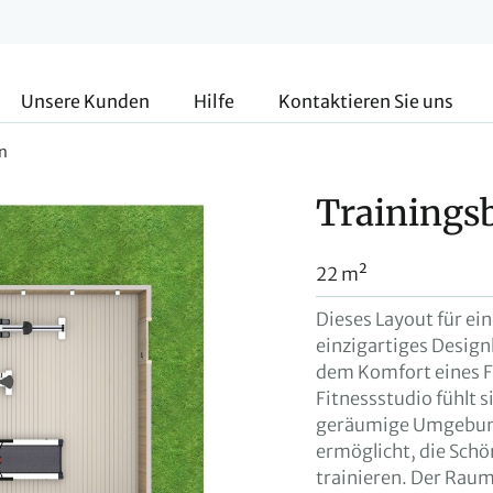
Unsere Kunden
Hilfe
Kontaktieren Sie uns
n
Trainings
22 m²
Dieses Layout für ein
einzigartiges Design
dem Komfort eines Fi
Fitnessstudio fühlt s
geräumige Umgebung
ermöglicht, die Schö
trainieren. Der Raum