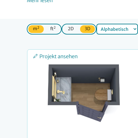
Mehr lesen
2
2
m
ft
2D
3D
Projekt ansehen