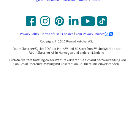
Privacy Policy
|
Terms of Use
|
Cookies
|
Your Privacy Choices
Copyright © 2026 RoomSketcher AS.
RoomSketcher®, Live 3D Floor Plans™ und 3D Storefront™ sind Marken der
RoomSketcher AS in Norwegen und anderen Ländern.
Durch die weitere Nutzung dieser Website erklären Sie sich mit der Verwendung von
Cookies in Übereinstimmung mit unserer Cookie-Richtlinie einverstanden.