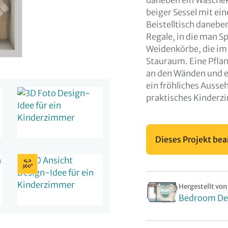
daneben ein Wäschek
beiger Sessel mit ei
Beistelltisch daneben
Regale, in die man Sp
Weidenkörbe, die im 
Stauraum. Eine Pfla
an den Wänden und e
ein fröhliches Ausse
praktisches Kinderz
Dieses Projekt bea
Hergestellt von
Bedroom De