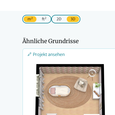
2
2
m
ft
2D
3D
Ähnliche Grundrisse
Projekt ansehen