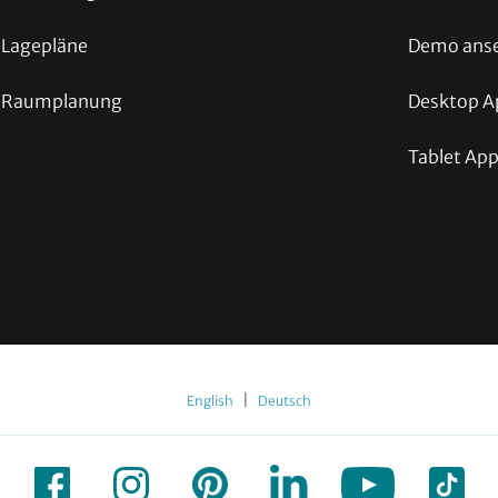
Lagepläne
Demo ans
Raumplanung
Desktop A
Tablet Ap
|
English
Deutsch