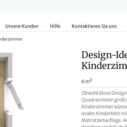
Unsere Kunden
Hilfe
Kontaktieren Sie uns
Kinderzimmer
Design-Ide
Kinderzi
6 m²
Obwohl diese Design
Quadratmeter groß is
Kinderzimmer wünsche
ovales Kinderbett mi
Matratzenauflage. A