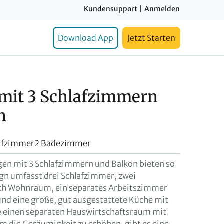
Kundensupport
|
Anmelden
Download App
Jetzt Starten
it 3 Schlafzimmern
n
lafzimmer
2 Badezimmer
n mit 3 Schlafzimmern und Balkon bieten so
sign umfasst drei Schlafzimmer, zwei
ch Wohnraum, ein separates Arbeitszimmer
d eine große, gut ausgestattete Küche mit
 einen separaten Hauswirtschaftsraum mit