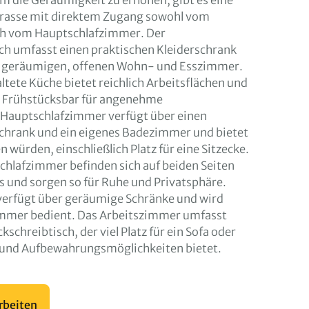
 die Geräumigkeit zu erhöhen, gibt es eine
rasse mit direktem Zugang sowohl vom
h vom Hauptschlafzimmer. Der
h umfasst einen praktischen Kleiderschrank
m geräumigen, offenen Wohn- und Esszimmer.
ltete Küche bietet reichlich Arbeitsflächen und
 Frühstücksbar für angenehme
s Hauptschlafzimmer verfügt über einen
chrank und ein eigenes Badezimmer und bietet
en würden, einschließlich Platz für eine Sitzecke.
chlafzimmer befinden sich auf beiden Seiten
 und sorgen so für Ruhe und Privatsphäre.
verfügt über geräumige Schränke und wird
mmer bedient. Das Arbeitszimmer umfasst
schreibtisch, der viel Platz für ein Sofa oder
- und Aufbewahrungsmöglichkeiten bietet.
rbeiten