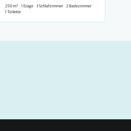
2
250 m
1 Etage
3 Schlafzimmer
2 Badezimmer
1 Toilette