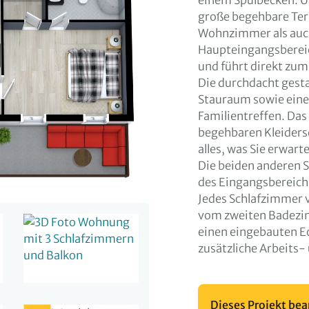
einem Spülbecken. Um
große begehbare Ter
Wohnzimmer als auc
Haupteingangsbereic
und führt direkt zu
Die durchdacht gesta
Stauraum sowie eine
Familientreffen. Da
begehbaren Kleiders
alles, was Sie erwart
Die beiden anderen S
des Eingangsbereichs
Jedes Schlafzimmer 
vom zweiten Badezi
einen eingebauten Eck
zusätzliche Arbeits
Dieses Projekt bea