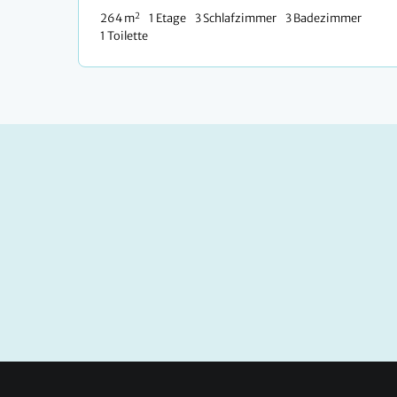
2
264 m
1 Etage
3 Schlafzimmer
3 Badezimmer
1 Toilette