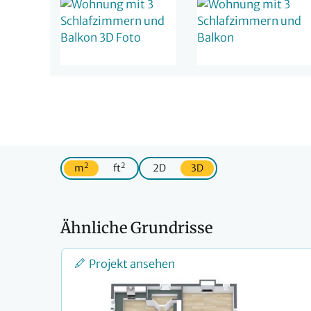
2
2
m
ft
2D
3D
Ähnliche Grundrisse
Projekt ansehen