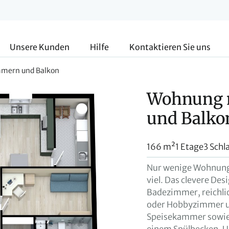
Unsere Kunden
Hilfe
Kontaktieren Sie uns
mmern und Balkon
Wohnung m
und Balko
166 m²
1 Etage
3 Sch
Nur wenige Wohnunge
viel. Das clevere De
Badezimmer, reichli
oder Hobbyzimmer un
Speisekammer sowie