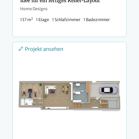
Idee für ein fertiges Keller-Layout
Home Designs
2
137 m
1 Etage
1 Schlafzimmer
1 Badezimmer
Projekt ansehen