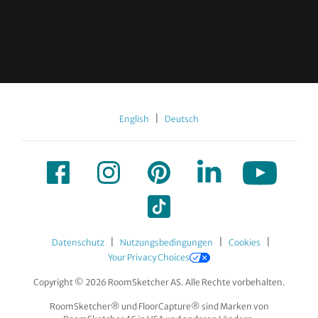
|
English
Deutsch
|
|
|
Datenschutz
Nutzungsbedingungen
Cookies
Your Privacy Choices
Copyright © 2026 RoomSketcher AS. Alle Rechte vorbehalten.
RoomSketcher® und FloorCapture® sind Marken von