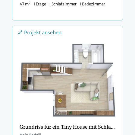
2
47 m
1 Etage
1 Schlafzimmer
1 Badezimmer
Projekt ansehen
Grundriss für ein Tiny House mit Schlafzimmer-Loft