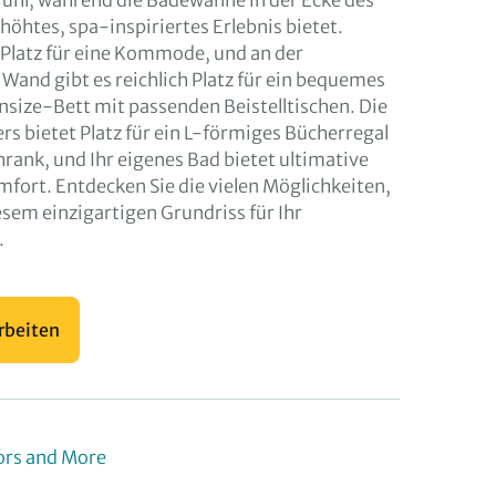
ühl, während die Badewanne in der Ecke des
höhtes, spa-inspiriertes Erlebnis bietet.
 Platz für eine Kommode, und an der
and gibt es reichlich Platz für ein bequemes
size-Bett mit passenden Beistelltischen. Die
rs bietet Platz für ein L-förmiges Bücherregal
hrank, und Ihr eigenes Bad bietet ultimative
fort. Entdecken Sie die vielen Möglichkeiten,
esem einzigartigen Grundriss für Ihr
.
rbeiten
ors and More