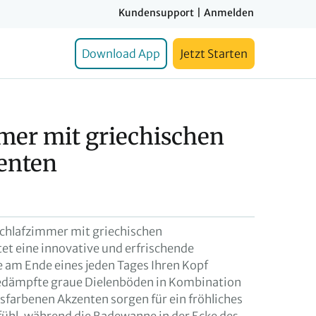
Kundensupport
|
Anmelden
Download App
Jetzt Starten
mer mit griechischen
enten
Schlafzimmer mit griechischen
et eine innovative und erfrischende
 am Ende eines jeden Tages Ihren Kopf
edämpfte graue Dielenböden in Kombination
sfarbenen Akzenten sorgen für ein fröhliches