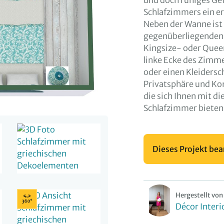
und doch ruhiges Gef
Schlafzimmers ein er
Neben der Wanne ist
gegenüberliegenden W
Kingsize- oder Queen
linke Ecke des Zimme
oder einen Kleidersc
Privatsphäre und Kom
die sich Ihnen mit di
Schlafzimmer bieten
Dieses Projekt bea
Hergestellt von
Décor Interi