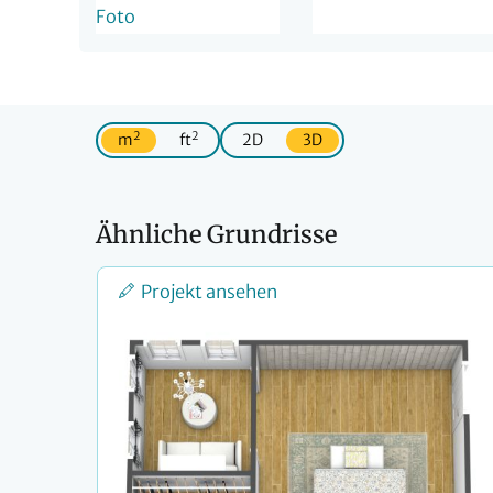
2
2
m
ft
2D
3D
Ähnliche Grundrisse
Projekt ansehen