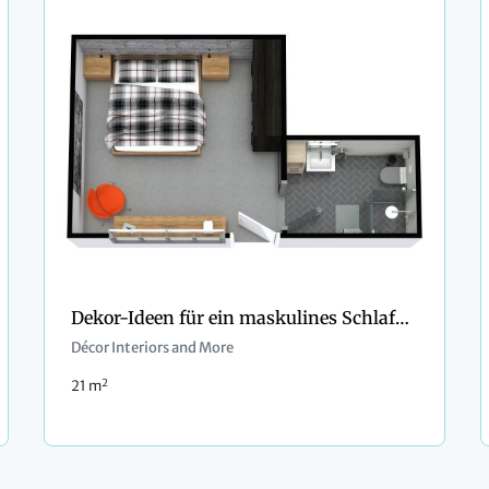
Dekor-Ideen für ein maskulines Schlafzimmer
Décor Interiors and More
2
21 m