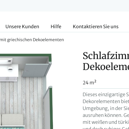
Unsere Kunden
Hilfe
Kontaktieren Sie uns
mit griechischen Dekoelementen
Schlafzim
Dekoelem
24 m²
Dieses einzigartige 
Dekorelementen biet
Umgebung, in der Sie
ausruhen können. G
mit weißen und türki