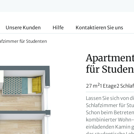
Unsere Kunden
Hilfe
Kontaktieren Sie uns
afzimmer für Studenten
Apartment
für Stude
27 m²
1 Etage
2 Schl
Lassen Sie sich von 
Schlafzimmer für St
Schon beim Betreten 
kombinierter Wohn-,
einladenden Kamin ge