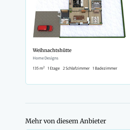
Weihnachtshütte
Home Designs
2
135 m
1 Etage
2 Schlafzimmer
1 Badezimmer
Mehr von diesem Anbieter