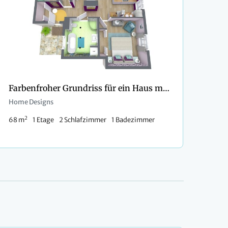
Farbenfroher Grundriss für ein Haus mit 1 Schlafzimmer und 1 Kinderzimmer
Home Designs
2
68 m
1 Etage
2 Schlafzimmer
1 Badezimmer