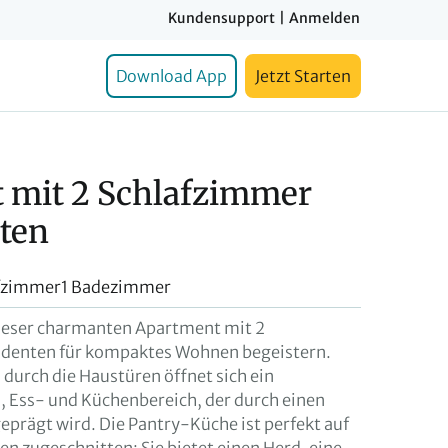
Kundensupport
|
Anmelden
Download App
Jetzt Starten
 mit 2 Schlafzimmer
nten
afzimmer
1 Badezimmer
dieser charmanten Apartment mit 2
udenten für kompaktes Wohnen begeistern.
durch die Haustüren öffnet sich ein
 Ess- und Küchenbereich, der durch einen
prägt wird. Die Pantry-Küche ist perfekt auf