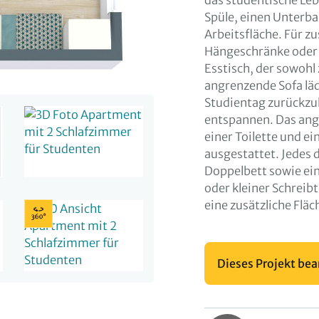
das studentische Leb
Spüle, einen Unterb
Arbeitsfläche. Für z
Hängeschränke oder 
Esstisch, der sowohl
angrenzende Sofa läd
Studientag zurückzul
entspannen. Das ang
einer Toilette und 
ausgestattet. Jedes 
Doppelbett sowie ei
oder kleiner Schreibt
eine zusätzliche Flä
Dieses Projekt bea