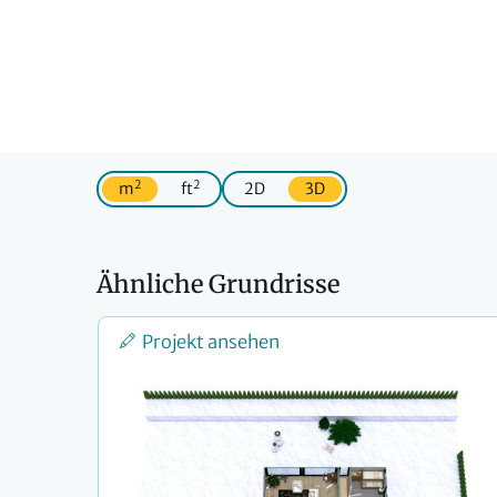
2
2
m
ft
2D
3D
Ähnliche Grundrisse
Projekt ansehen