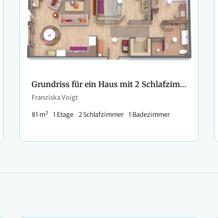
Grundriss für ein Haus mit 2 Schlafzimmern mit altrosa Inneneinrichtung
Franziska Voigt
2
81 m
1 Etage
2 Schlafzimmer
1 Badezimmer