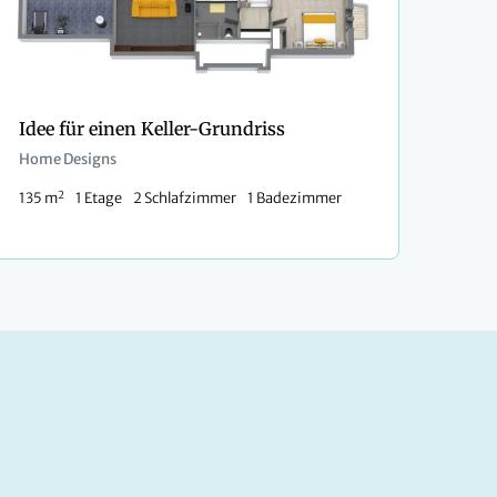
Idee für einen Keller-Grundriss
Home Designs
2
135 m
1 Etage
2 Schlafzimmer
1 Badezimmer