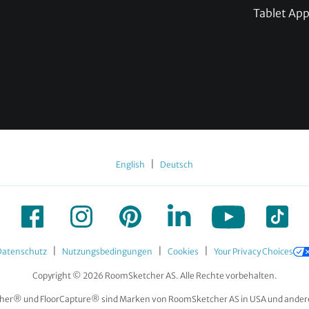
Tablet Ap
|
English
Deutsch
|
|
|
Datenschutz
Nutzungsbedingungen
Cookies
Your Privacy Choices
Copyright © 2026 RoomSketcher AS. Alle Rechte vorbehalten.
er® und FloorCapture® sind Marken von RoomSketcher AS in USA und ander