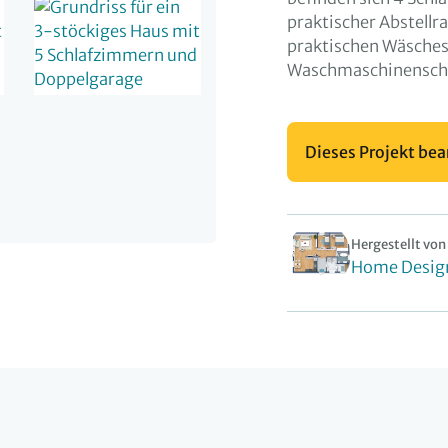
praktischer Abstellr
praktischen Wäsches
Waschmaschinenschra
Dieses Projekt bea
Hergestellt von
Home Desig