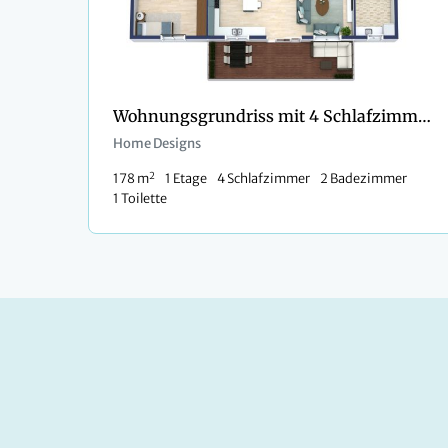
Wohnungsgrundriss mit 4 Schlafzimmern
Home Designs
2
178 m
1 Etage
4 Schlafzimmer
2 Badezimmer
1 Toilette