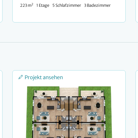
2
223 m
1 Etage
5 Schlafzimmer
3 Badezimmer
Projekt ansehen