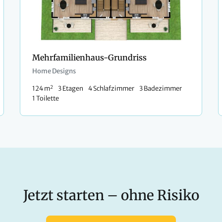
Mehrfamilienhaus-Grundriss
Home Designs
2
124 m
3 Etagen
4 Schlafzimmer
3 Badezimmer
1 Toilette
Jetzt starten – ohne Risiko