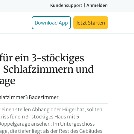
Kundensupport
|
Anmelden
Download App
Jetzt Starten
für ein 3-stöckiges
5 Schlafzimmern und
age
hlafzimmer
3 Badezimmer
einen steilen Abhang oder Hügel hat, sollten
riss für ein 3-stöckiges Haus mit 5
Doppelgarage ansehen. Im Untergeschoss
age, die tiefer liegt als der Rest des Gebäudes