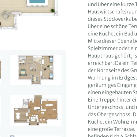
und über eine kurze
Hauswirtschaftsraum
dieses Stockwerks be
über eine schöne Ter
eine Küche, ein Bad u
Mitte dieser Ebene b
Spielzimmer oder ein
Haupthaus gehört, i
erreichbar. Da ein Tei
der Nordseite des Gr
Wohnung im Erdgescho
geräumiges Eingangs
einen eingebauten S
Eine Treppe hinter e
Untergeschoss, und e
das Obergeschoss. D
Küche, ein Wohnzimm
eine große Terrasse
befinden sich 4 Schla