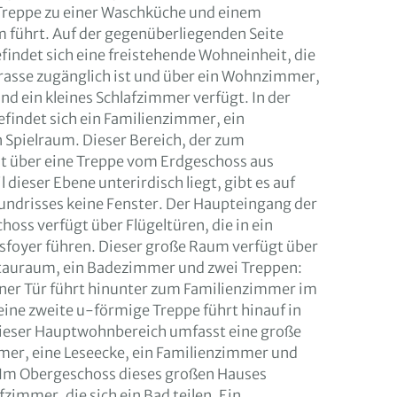
 Treppe zu einer Waschküche und einem
 führt. Auf der gegenüberliegenden Seite
findet sich eine freistehende Wohneinheit, die
rasse zugänglich ist und über ein Wohnzimmer,
nd ein kleines Schlafzimmer verfügt. In der
efindet sich ein Familienzimmer, ein
 Spielraum. Dieser Bereich, der zum
st über eine Treppe vom Erdgeschoss aus
l dieser Ebene unterirdisch liegt, gibt es auf
undrisses keine Fenster. Der Haupteingang der
ss verfügt über Flügeltüren, die in ein
foyer führen. Dieser große Raum verfügt über
tauraum, ein Badezimmer und zwei Treppen:
iner Tür führt hinunter zum Familienzimmer im
ine zweite u-förmige Treppe führt hinauf in
ieser Hauptwohnbereich umfasst eine große
er, eine Leseecke, ein Familienzimmer und
. Im Obergeschoss dieses großen Hauses
fzimmer, die sich ein Bad teilen. Ein