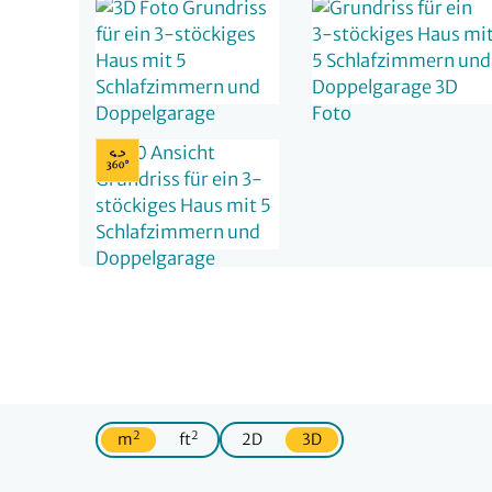
2
2
m
ft
2D
3D