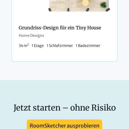
Grundriss-Design für ein Tiny House
Home Designs
2
34 m
1 Etage
1 Schlafzimmer
1 Badezimmer
Jetzt starten – ohne Risiko
RoomSketcher ausprobieren