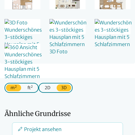
2
2
m
ft
2D
3D
Ähnliche Grundrisse
Projekt ansehen