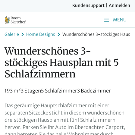
Kundensupport
|
Anmelden
MENU
Galerie
Home Designs
Wunderschönes 3-stöckiges Hauspl
Wunderschönes 3-
stöckiges Hausplan mit 5
Schlafzimmern
193 m²
3 Etagen
5 Schlafzimmer
3 Badezimmer
Das geräumige Hauptschlafzimmer mit einer
separaten Sitzecke sticht in diesem wunderschönen
dreistöckigen Hausplan mit fünf Schlafzimmern
hervor. Parken Sie Ihr Auto im überdachten Carport,
dann betreten Sie das helle Wohnzimmer durch