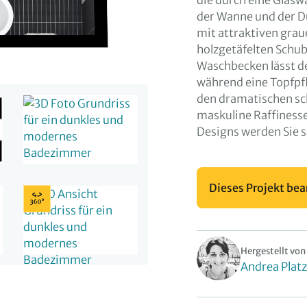
die durch eine Glas
der Wanne und der Du
mit attraktiven gra
holzgetäfelten Schub
Waschbecken lässt d
während eine Topfpfl
den dramatischen sc
maskuline Raffiness
Designs werden Sie s
Dieses Projekt bea
Hergestellt von
Andrea Platz