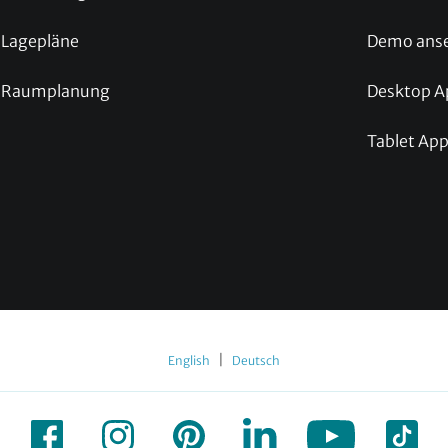
Lagepläne
Demo ans
Raumplanung
Desktop A
Tablet Ap
|
English
Deutsch