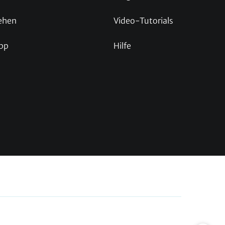
ehen
Video-Tutorials
pp
Hilfe
p