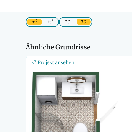
2
2
m
ft
2D
3D
Ähnliche Grundrisse
Projekt ansehen