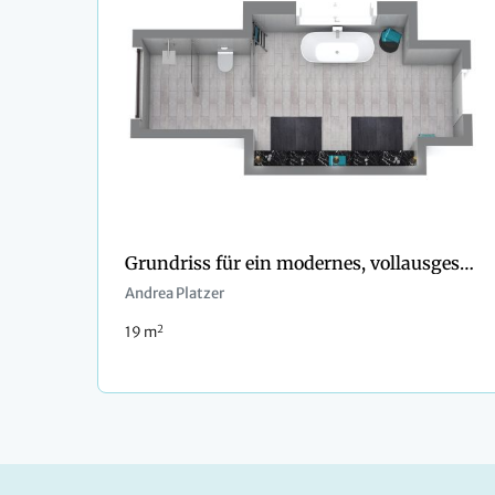
Grundriss für ein modernes, vollausgestattetes Bad
Andrea Platzer
2
19 m