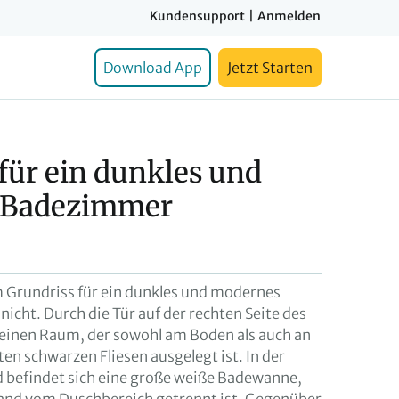
Kundensupport
|
Anmelden
Download App
Jetzt Starten
für ein dunkles und
 Badezimmer
m Grundriss für ein dunkles und modernes
icht. Durch die Tür auf der rechten Seite des
einen Raum, der sowohl am Boden als auch an
en schwarzen Fliesen ausgelegt ist. In der
d befindet sich eine große weiße Badewanne,