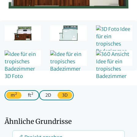
2
2
m
ft
2D
3D
Ähnliche Grundrisse