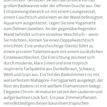
überblicken. Genießen Sie den Gartenblick von der
großen Badewanne oder der offenen Dusche aus. Der
Entspannungsbereich ist mit einem Loungesessel,
einem Couchtisch und einem an der Wand befestigten
Aquarium ausgestattet. Legen Sie eine Yogamatte
zum Dehnen daneben. An der gegenüberliegenden
Wand befindet sich ein einzelner Waschtisch - wenn
Sie möchten, können Sie einen Doppelwaschtisch
einrichten. Eine undurchsichtige Glastür führt zu
einem privaten Toilettenraum mit einem zusätzlichen
Einzelwaschbecken. Die Einrichtung zeichnet sich
durch moderne, klare Linien und eine tropisch
inspirierte Farbpalette aus Dunkelbraun, Schwarz,
Weiß und Grün aus. Ein Teil des Badezimmers ist mit
wasserfestem Mahagoni-Fertigparkett ausgelegt, der
Rest des Bodens ist mit weißem Diamantstein belegt.
Elegante Chrom-Armaturen setzen den sauberen und
aufgeräumten Look fort. Ein paar Zimmerpflanzen
vervollständigen diesen luxuriösen tropischen