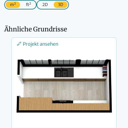
2
2
m
ft
2D
3D
Ähnliche Grundrisse
Projekt ansehen