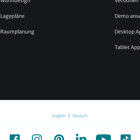
Wohndesign
Versionen
Lagepläne
Demo ans
Raumplanung
Desktop A
Tablet Ap
|
English
Deutsch