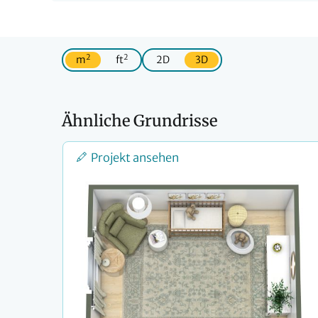
2
2
m
ft
2D
3D
Ähnliche Grundrisse
Projekt ansehen