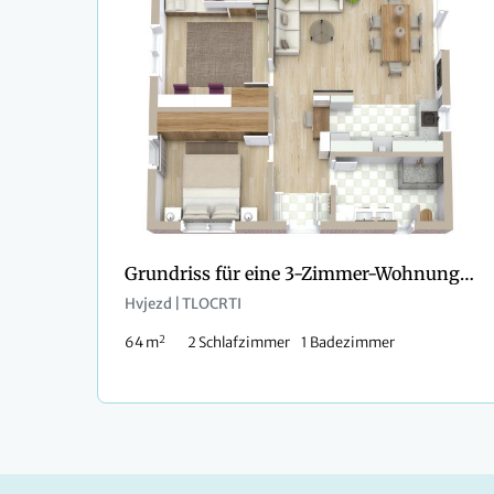
Grundriss für eine 3-Zimmer-Wohnung mit Etagenbetten
Hvjezd | TLOCRTI
2
64 m
2 Schlafzimmer
1 Badezimmer