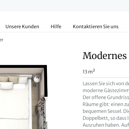
Unsere Kunden
Hilfe
Kontaktieren Sie uns
er
Modernes
13 m²
Lassen Sie sich von 
moderne Gästezimmer
Der offene Grundriss
Räume gibt: einen z
bequemen Sessel. Die
Doppelbett, so dass 
Ausruhen haben. Auf