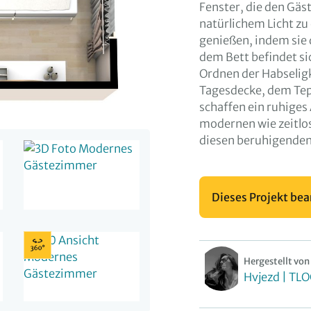
Fenster, die den Gäs
natürlichem Licht zu
genießen, indem sie 
dem Bett befindet sic
Ordnen der Habseligk
Tagesdecke, dem Te
schaffen ein ruhige
modernen wie zeitlos
diesen beruhigenden
Dieses Projekt bea
Hergestellt von
Hvjezd | TL