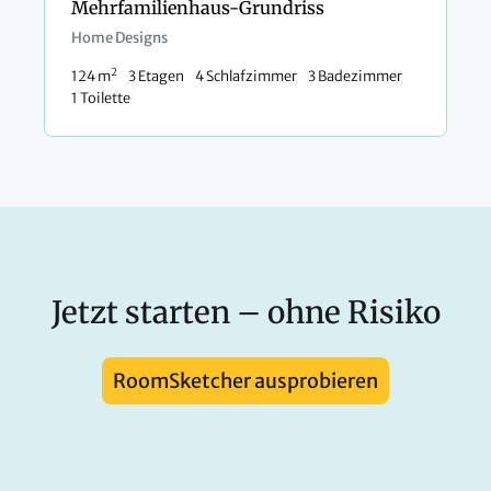
Mehrfamilienhaus-Grundriss
Home Designs
2
124 m
3 Etagen
4 Schlafzimmer
3 Badezimmer
1 Toilette
Jetzt starten – ohne Risiko
RoomSketcher ausprobieren