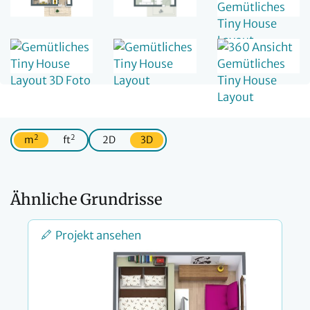
2
2
m
ft
2D
3D
Ähnliche Grundrisse
Projekt ansehen