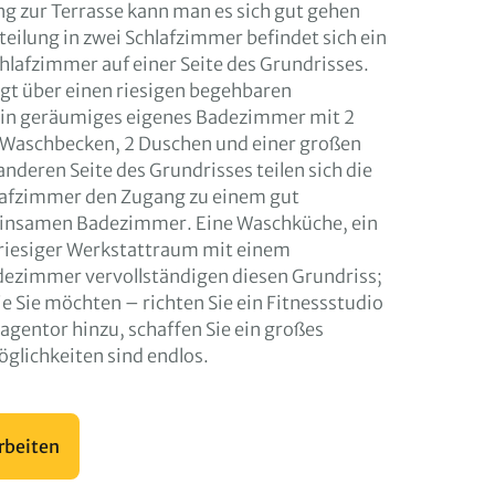
g zur Terrasse kann man es sich gut gehen
teilung in zwei Schlafzimmer befindet sich ein
lafzimmer auf einer Seite des Grundrisses.
gt über einen riesigen begehbaren
ein geräumiges eigenes Badezimmer mit 2
2 Waschbecken, 2 Duschen und einer großen
nderen Seite des Grundrisses teilen sich die
lafzimmer den Zugang zu einem gut
insamen Badezimmer. Eine Waschküche, ein
 riesiger Werkstattraum mit einem
ezimmer vervollständigen diesen Grundriss;
wie Sie möchten – richten Sie ein Fitnessstudio
ragentor hinzu, schaffen Sie ein großes
glichkeiten sind endlos.
rbeiten