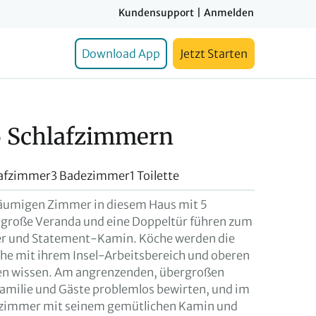
Kundensupport
|
Anmelden
Download App
Jetzt Starten
5 Schlafzimmern
lafzimmer
3 Badezimmer
1 Toilette
räumigen Zimmer in diesem Haus mit 5
 große Veranda und eine Doppeltür führen zum
 und Statement-Kamin. Köche werden die
he mit ihrem Insel-Arbeitsbereich und oberen
en wissen. Am angrenzenden, übergroßen
 Familie und Gäste problemlos bewirten, und im
lzimmer mit seinem gemütlichen Kamin und