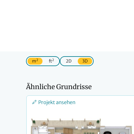
2
2
m
ft
2D
3D
Ähnliche Grundrisse
Projekt ansehen