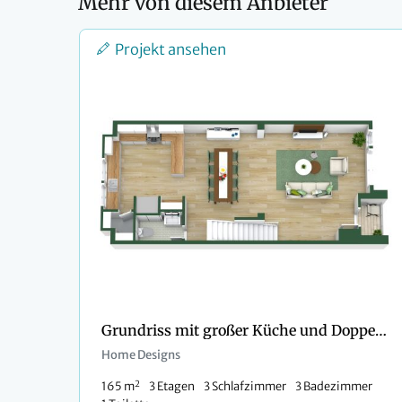
Mehr von diesem Anbieter
Projekt ansehen
Grundriss mit großer Küche und Doppelgarage
Home Designs
2
165 m
3 Etagen
3 Schlafzimmer
3 Badezimmer