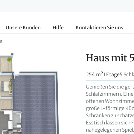
Unsere Kunden
Hilfe
Kontaktieren Sie uns
rn
Haus mit 
254 m²
1 Etage
5 Sch
Genießen Sie die ge
Schlafzimmern. Eine
offenen Wohnzimmer
große L-förmige Küc
Schränken zu schätz
Esstisch lassen sich
nahegelegenen Spie