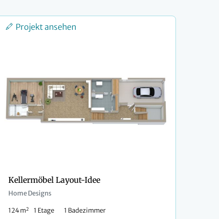
Projekt ansehen
Kellermöbel Layout-Idee
Home Designs
2
124 m
1 Etage
1 Badezimmer