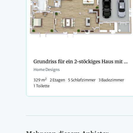
Grundriss für ein 2-stöckiges Haus mit 5 Schlafzimmern und 3 Bädern
Home Designs
2
329 m
2 Etagen
5 Schlafzimmer
3 Badezimmer
1 Toilette