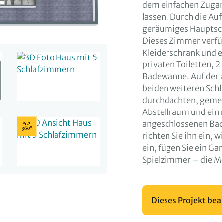
dem einfachen Zugan
lassen. Durch die Auf
geräumiges Hauptsch
Dieses Zimmer verfü
Kleiderschrank und 
privaten Toiletten, 
Badewanne. Auf der a
beiden weiteren Sch
durchdachten, geme
Abstellraum und ein
angeschlossenen Bad
richten Sie ihn ein, 
ein, fügen Sie ein Ga
Spielzimmer – die Mö
Dieses Projekt bea