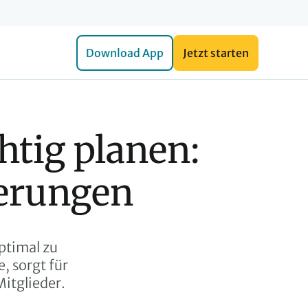
Download App
Jetzt starten
tig planen: 
erungen
ptimal zu
, sorgt für
itglieder.