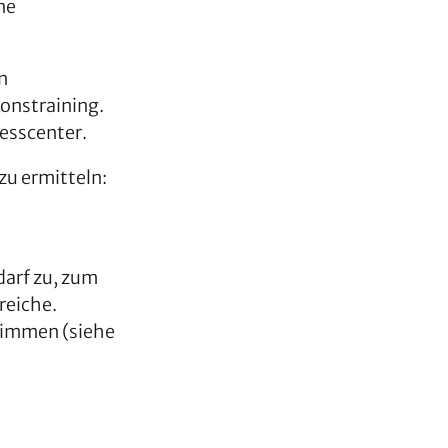
ne
n
ionstraining.
nesscenter.
u ermitteln:
darf zu, zum
reiche.
timmen (siehe