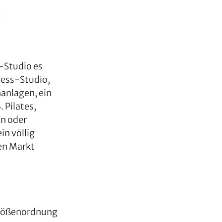
-Studio es
ness-Studio,
anlagen, ein
 Pilates,
en oder
in völlig
den Markt
 Größenordnung