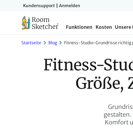
Zum
Kundensupport
Anmelden
Hauptinhalt
springen
Funktionen
Kosten
Unsere
Startseite
Blog
Fitness-Studio-Grundrisse richti
Fitness-Stud
Größe,
Grundriss
gestalten.
Komfort u