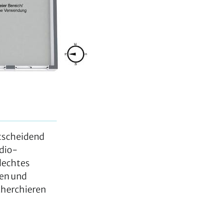
ntscheidend
udio-
hlechtes
men und
cherchieren