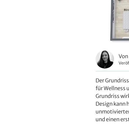
Von
Veröf
Der Grundriss
für Wellness 
Grundriss wir
Design kann 
unmotivierten
und einen ers