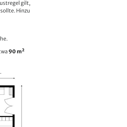
ustregel gilt,
sollte. Hinzu
he.
etwa
90 m²
.