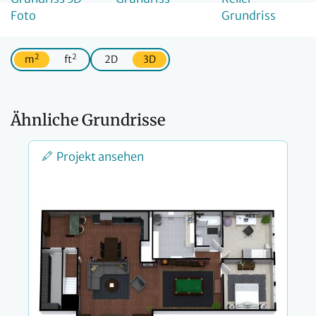
2
2
m
ft
2D
3D
Ähnliche Grundrisse
Projekt ansehen