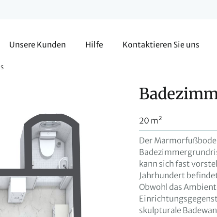
Unsere Kunden
Hilfe
Kontaktieren Sie uns
ss
Badezimm
20 m²
Der Marmorfußboden 
Badezimmergrundriss
kann sich fast vorste
Jahrhundert befindet
Obwohl das Ambiente
Einrichtungsgegenstä
skulpturale Badewann