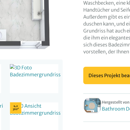
Waschbecken, eine kl
Handtücher und Seif
Außerdem gibt es ei
duschen kann, und ein
Grundriss hat auch 
die ihm ein elegante
sich dieses Badezim
vorstellen, der Ihnen
Dieses Projekt bea
Hergestellt von
Bathroom D