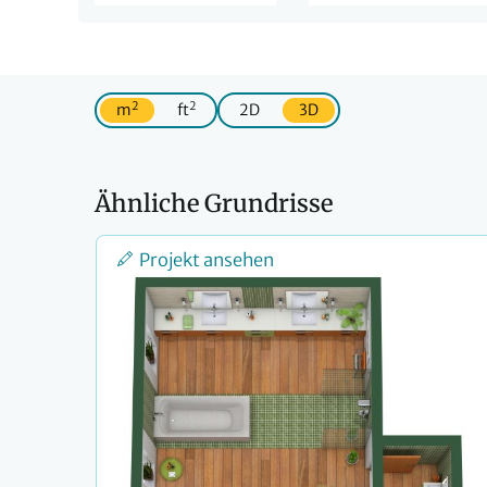
2
2
m
ft
2D
3D
Ähnliche Grundrisse
Projekt ansehen