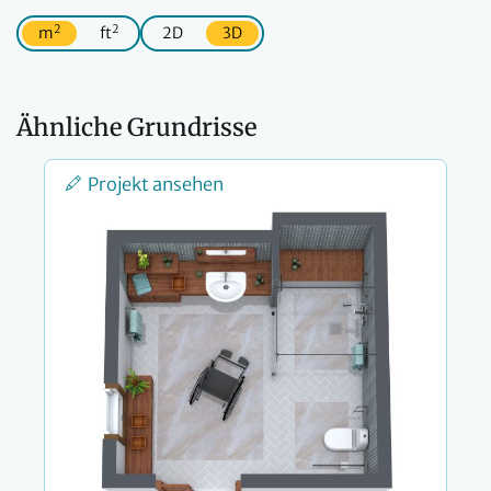
2
2
m
ft
2D
3D
Ähnliche Grundrisse
Projekt ansehen