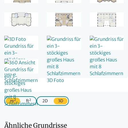
2
2
m
ft
2D
3D
Ähnliche Grundrisse