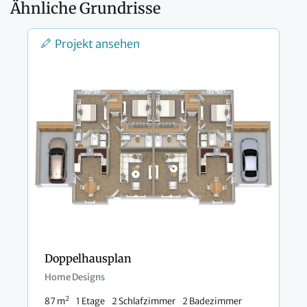
Ähnliche Grundrisse
Projekt ansehen
Doppelhausplan
Home Designs
2
87 m
1 Etage
2 Schlafzimmer
2 Badezimmer