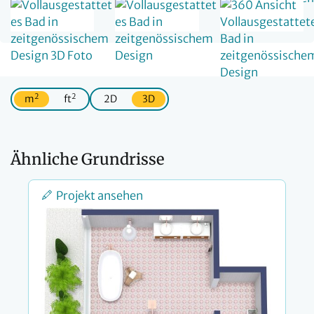
2
2
m
ft
2D
3D
Ähnliche Grundrisse
Projekt ansehen