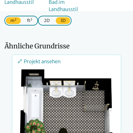
2
2
m
ft
2D
3D
Ähnliche Grundrisse
Projekt ansehen