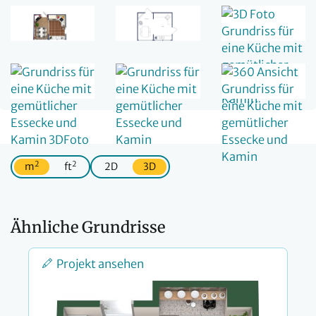
2
2
m
ft
2D
3D
Ähnliche Grundrisse
Projekt ansehen