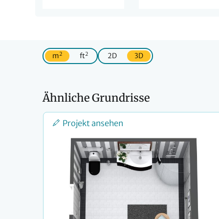
2
2
m
ft
2D
3D
Ähnliche Grundrisse
Projekt ansehen