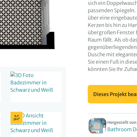
sich ein Doppelwasc
passenden Spiegeln. 
über eine eingebaute
Kerzen bis hin zu Ha
übergroßen Fenster be
Raum fällt. Als ob da
gegenüberliegenden 
Dusche mit elegante
Sie einen Fuß in die
könnten Sie Ihr Zuh
Dieses Projekt bea
Hergestellt von
Bathroom D