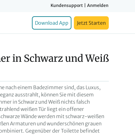
Kundensupport
|
Anmelden
Download App
Jetzt Starten
r in Schwarz und Weiß
che nach einem Badezimmer sind, das Luxus,
leganz ausstrahlt, können Sie mit diesem
mmer in Schwarz und Weiß nichts falsch
trahlend weißen Tür liegt ein offener
 schwarze Wände werden mit schwarz-weißen
eißen Armaturen und wunderschönen grauen
biniert. Gegenüber der Toilette befindet