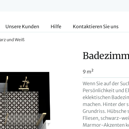
Unsere Kunden
Hilfe
Kontaktieren Sie uns
arz und Weiß
Badezimme
9 m²
Wenn Sie auf der Su
Persönlichkeit und E
eklektischen Badezi
machen. Hinter der s
Grundriss. Hübsche
Fliesen, schwarz-w
Marmor-Akzenten kom