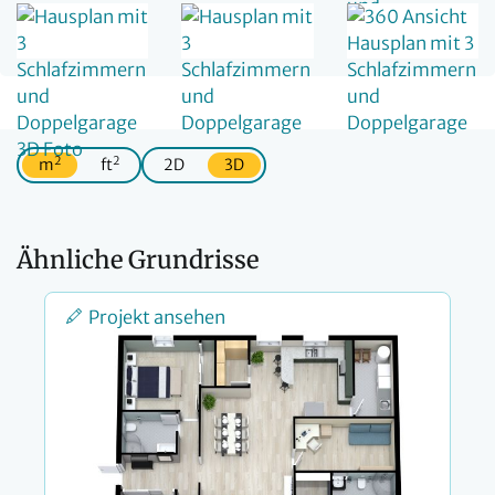
2
2
m
ft
2D
3D
Ähnliche Grundrisse
Projekt ansehen