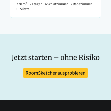
2
228 m
2 Etagen
4 Schlafzimmer
2 Badezimmer
1 Toilette
Jetzt starten – ohne Risiko
RoomSketcher ausprobieren