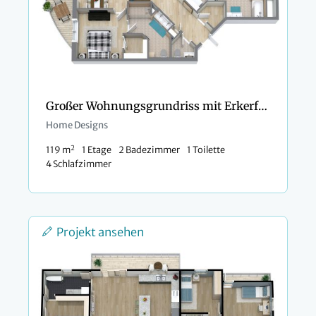
Großer Wohnungsgrundriss mit Erkerfenster
Home Designs
2
119 m
1 Etage
2 Badezimmer
1 Toilette
4 Schlafzimmer
Projekt ansehen