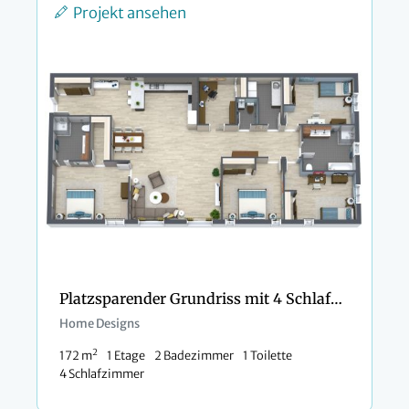
Projekt ansehen
Platzsparender Grundriss mit 4 Schlafzimmern
Home Designs
2
172 m
1 Etage
2 Badezimmer
1 Toilette
4 Schlafzimmer