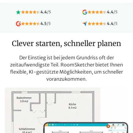
4.4
/5
4.4
/5
4.5
/5
4.4
/5
Clever starten, schneller planen
Der Einstieg ist bei jedem Grundriss oft der
zeitaufwendigste Teil. RoomSketcher bietet Ihnen
flexible, KI-gestützte Möglichkeiten, um schneller
voranzukommen.